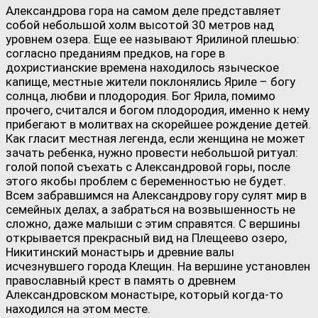
Александрова гора на самом деле представляет
собой небольшой холм высотой 30 метров над
уровнем озера. Еще ее называют Ярилиной плешью:
согласно преданиям предков, на горе в
дохристианские времена находилось языческое
капище, местные жители поклонялись Яриле – богу
солнца, любви и плодородия. Бог Ярила, помимо
прочего, считался и богом плодородия, именно к нему
прибегают в молитвах на скорейшее рождение детей.
Как гласит местная легенда, если женщина не может
зачать ребенка, нужно провести небольшой ритуал:
голой попой съехать с Александровой горы, после
этого якобы проблем с беременностью не будет.
Всем забравшимся на Александрову гору сулят мир в
семейных делах, а забраться на возвышенность не
сложно, даже малыши с этим справятся. С вершины
открывается прекрасный вид на Плещеево озеро,
Никитинский монастырь и древние валы
исчезнувшего города Клещин. На вершине установлен
православный крест в память о древнем
Александровском монастыре, который когда-то
находился на этом месте.