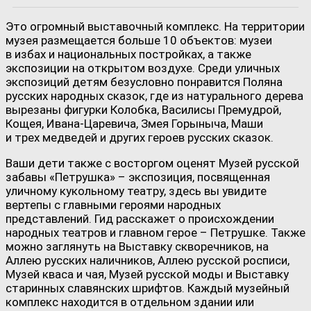
Это огромный выставочный комплекс. На территории
музея размещается больше 10 объектов: музеи
в избах и национальных постройках, а также
экспозиции на открытом воздухе. Среди уличных
экспозиций детям безусловно понравится Поляна
русских народных сказок, где из натурального дерева
вырезаны фигурки Колобка, Василисы Премудрой,
Кощея, Ивана-Царевича, Змея Горыныча, Маши
и трех медведей и других героев русских сказок.
Ваши дети также с восторгом оценят Музей русской
забавы «Петрушка» – экспозиция, посвященная
уличному кукольному театру, здесь вы увидите
вертепы с главными героями народных
представлений. Гид расскажет о происхождении
народных театров и главном герое – Петрушке. Также
можно заглянуть на Выставку скворечников, на
Аллею русских наличников, Аллею русской росписи,
Музей кваса и чая, Музей русской моды и Выставку
старинных славянских шрифтов. Каждый музейный
комплекс находится в отдельном здании или