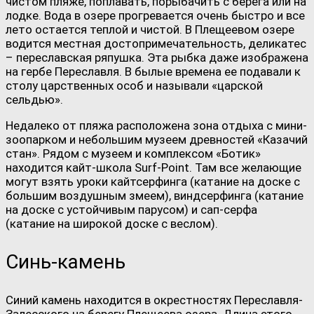
чистом пляже, поплавать, порыбачить с берега или на
лодке. Вода в озере прогревается очень быстро и все
лето остается теплой и чистой. В Плещеевом озере
водится местная достопримечательность, деликатес
– переславская ряпушка. Эта рыбка даже изображена
на гербе Переславля. В былые времена ее подавали к
столу царственных особ и называли «царской
сельдью».
Недалеко от пляжа расположена зона отдыха с мини-
зоопарком и небольшим музеем древностей «Казачий
стан». Рядом с музеем и комплексом «Ботик»
находится кайт-школа Surf-Point. Там все желающие
могут взять уроки кайтсерфинга (катание на доске с
большим воздушным змеем), виндсерфинга (катание
на доске с устойчивым парусом) и сап-серфа
(катание на широкой доске с веслом).
Синь-камень
Синий камень находится в окрестностях Переславля-