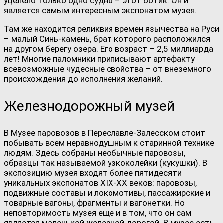
уцелело только одно судно – этот ботик. Он и
является самым интересным экспонатом музея.
Там же находится реликвия времен язычества на Руси
– малый Синь-камень, брат которого расположился
на другом берегу озера. Его возраст – 2,5 миллиарда
лет! Многие паломники приписывают артефакту
всевозможные чудесные свойства – от внеземного
происхождения до исполнения желаний.
Железнодорожный музей
В Музее паровозов в Переславле-Залесском стоит
побывать всем неравнодушным к старинной технике
людям. Здесь собраны необычные паровозы,
образцы так называемой узкоколейки (кукушки). В
экспозицию музея входят более пятидесяти
уникальных экспонатов XIX-XX веков: паровозы,
подвижные составы и локомотивы, пассажирские и
товарные вагоны, фрагменты и вагонетки. Но
неповторимость музея еще и в том, что он сам
является маленькой железной дорогой. В музее есть