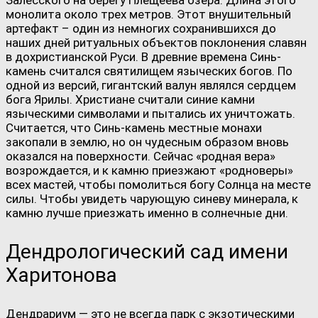
Залесского на берегу Плещеева озера. Длина этого
монолита около трех метров. Этот внушительный
артефакт – один из немногих сохранившихся до
наших дней ритуальных объектов поклонения славян
в дохристианской Руси. В древние времена Синь-
камень считался святилищем языческих богов. По
одной из версий, гигантский валун являлся сердцем
бога Ярилы. Христиане считали синие камни
языческими символами и пытались их уничтожать.
Считается, что Синь-камень местные монахи
закопали в землю, но он чудесным образом вновь
оказался на поверхности. Сейчас «родная вера»
возрождается, и к камню приезжают «родноверы»
всех мастей, чтобы помолиться богу Солнца на месте
силы. Чтобы увидеть чарующую синеву минерала, к
камню лучше приезжать именно в солнечные дни.
Дендрологический сад имени
Харитонова
Дендрариум — это не всегда парк с экзотическими