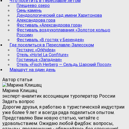
Что посетить в Переславле летом
Плещеево озеро
Синь-камень
Дендрологический сад имени Харитонова
Александрова гора
Фестиваль «Александрова гора»
Фестиваль воздухоплавания «Золотое кольцо
России»
Фестиваль «В гостях у Берендея»
Где поселиться в Переславле-Залесском
Гестхаус «Orkhidea»
Отель «Hotel La Confiture»
Гостиница «Западная»
Отель «Fisch Herberg — Сельдь Царский Посол»
Маршрут на один день
Автор статьи
Марина Клишац
эксперт-аналитик ассоциации туроператор России
Задать вопрос
Дорогие друзья, я работаю в туристической индустрии
уже более 9 лет и всегда рада поделиться опытом.
Представляю Вам новую статью, читайте с
удовольствием. Ожидаю любой фидбэк: вопросы,
отзывы, предложения - обращайтесь без стеснения!