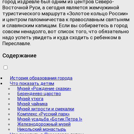
город издревле был одним из центров Северо-
Восточной Руси, а сегодня является жемчужиной
туристического маршрута «Золотое кольцо России»
и центром паломничества к православным святыням
и славянским капищам. Если вы собираетесь в город
совсем ненадолго, вот список того, что обязательно
надо успеть увидеть и куда сходить с ребенком в
Переславле.
Содержание
История образования города
Что показать детям
Музей «Рождение сказки»
Берендеево царство
Музей утюга
Музей чайника
Музей хитрости и смекалки
Комплекс «Русский парк»
Музей-усадьба «Ботик Петра I»
Железнодорожный музей
Никольский монастырь