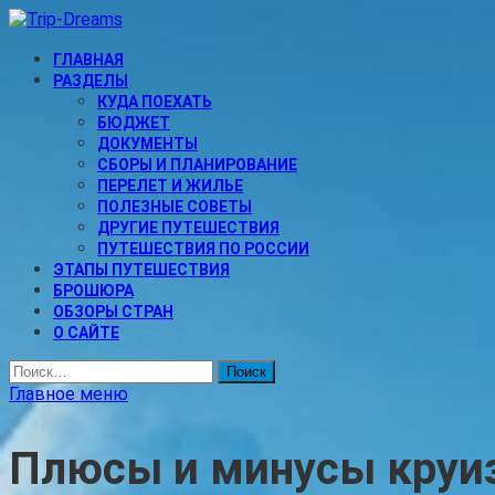
Перейти
к
Trip-Dreams
содержимому
ГЛАВНАЯ
Про самостоятельные путешествия и туризм
РАЗДЕЛЫ
КУДА ПОЕХАТЬ
БЮДЖЕТ
ДОКУМЕНТЫ
СБОРЫ И ПЛАНИРОВАНИЕ
ПЕРЕЛЕТ И ЖИЛЬЕ
ПОЛЕЗНЫЕ СОВЕТЫ
ДРУГИЕ ПУТЕШЕСТВИЯ
ПУТЕШЕСТВИЯ ПО РОССИИ
ЭТАПЫ ПУТЕШЕСТВИЯ
БРОШЮРА
ОБЗОРЫ СТРАН
О САЙТЕ
Найти:
Главное меню
Плюсы и минусы круиз