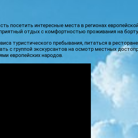
сть посетить интересные места в регионах европейской
приятный отдых с комфортностью проживания на борту
виса туристического пребывания, питаться в ресторане,
ать с группой экскурсантов на осмотр местных достоп
ями европейских народов.