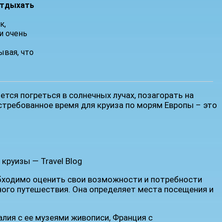
отдыхать
к,
и очень
ывая, что
тся погреться в солнечных лучах, позагорать на
остребованное время для круиза по морям Европы – это
бходимо оценить свои возможности и потребности
ного путешествия. Она определяет места посещения и
лия с ее музеями живописи, Франция с