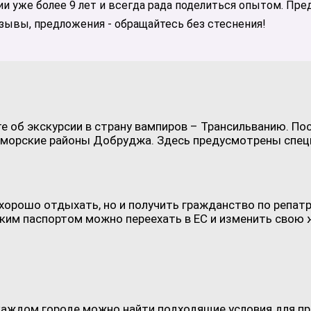
ии уже более 9 лет и всегда рада поделиться опытом. Пр
ывы, предложения - обращайтесь без стеснения!
те об экскурсии в страну вампиров – Трансильванию. 
орские районы Добруджа. Здесь предусмотрены специа
хорошо отдыхать, но и получить гражданство по репат
ским паспортом можно переехать в ЕС и изменить свою 
 каждом городе можно найти подходящие условия для п