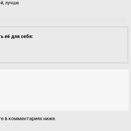
ой, лучше
 её для себя:
те в комментариях ниже.