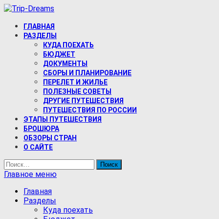
Перейти
к
Trip-Dreams
содержимому
ГЛАВНАЯ
Про самостоятельные путешествия и туризм
РАЗДЕЛЫ
КУДА ПОЕХАТЬ
БЮДЖЕТ
ДОКУМЕНТЫ
СБОРЫ И ПЛАНИРОВАНИЕ
ПЕРЕЛЕТ И ЖИЛЬЕ
ПОЛЕЗНЫЕ СОВЕТЫ
ДРУГИЕ ПУТЕШЕСТВИЯ
ПУТЕШЕСТВИЯ ПО РОССИИ
ЭТАПЫ ПУТЕШЕСТВИЯ
БРОШЮРА
ОБЗОРЫ СТРАН
О САЙТЕ
Найти:
Главное меню
Главная
Разделы
Куда поехать