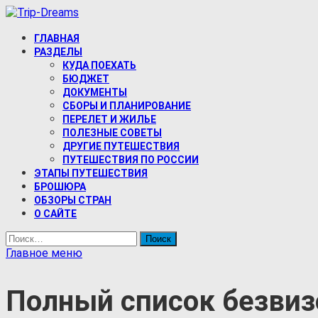
Перейти
к
Trip-Dreams
содержимому
ГЛАВНАЯ
Про самостоятельные путешествия и туризм
РАЗДЕЛЫ
КУДА ПОЕХАТЬ
БЮДЖЕТ
ДОКУМЕНТЫ
СБОРЫ И ПЛАНИРОВАНИЕ
ПЕРЕЛЕТ И ЖИЛЬЕ
ПОЛЕЗНЫЕ СОВЕТЫ
ДРУГИЕ ПУТЕШЕСТВИЯ
ПУТЕШЕСТВИЯ ПО РОССИИ
ЭТАПЫ ПУТЕШЕСТВИЯ
БРОШЮРА
ОБЗОРЫ СТРАН
О САЙТЕ
Найти:
Главное меню
Полный список безвиз