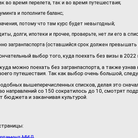
как во время перелета, так и во время путешествия;
уминга и пополните баланс;
начения, потому что там курс будет невыгодный;
ты, долги, ипотеки и прочее, проверьте, нет ли его в спи
енно загранпаспорта (оставшийся срок должен превышать 
чательный выбор того, куда поехать без визы в 2022 г
куда можно поехать без загранпаспорта, а также узнав
оего путешествия. Так как выбор очень большой, след
одобных вышеперечисленных списков, делая это сначала
во направлений со 150 сократилось до 10, смотрят по
т бюджета и заканчивая культурой.
страницы:
артамент МИД