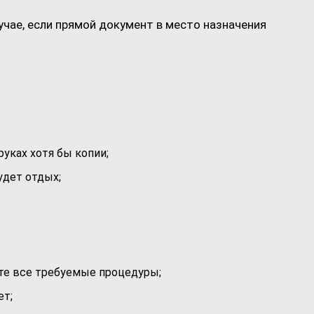
чае, если прямой документ в место назначения
руках хотя бы копии;
удет отдых;
те все требуемые процедуры;
ет;