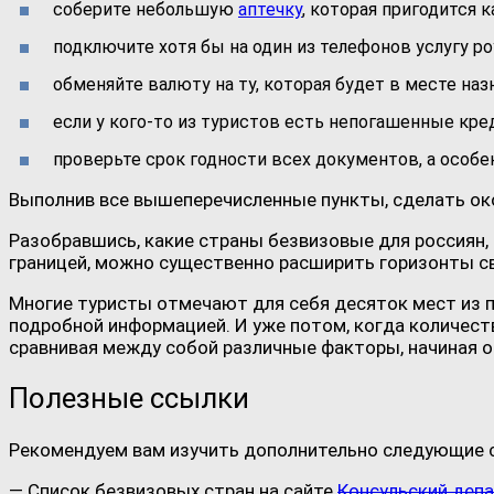
соберите небольшую
аптечку
, которая пригодится 
подключите хотя бы на один из телефонов услугу ро
обменяйте валюту на ту, которая будет в месте наз
если у кого-то из туристов есть непогашенные креди
проверьте срок годности всех документов, а особ
Выполнив все вышеперечисленные пункты, сделать окон
Разобравшись, какие страны безвизовые для россиян, 
границей, можно существенно расширить горизонты св
Многие туристы отмечают для себя десяток мест из п
подробной информацией. И уже потом, когда количест
сравнивая между собой различные факторы, начиная о
Полезные ссылки
Рекомендуем вам изучить дополнительно следующие 
— Список безвизовых стран на сайте
Консульский деп